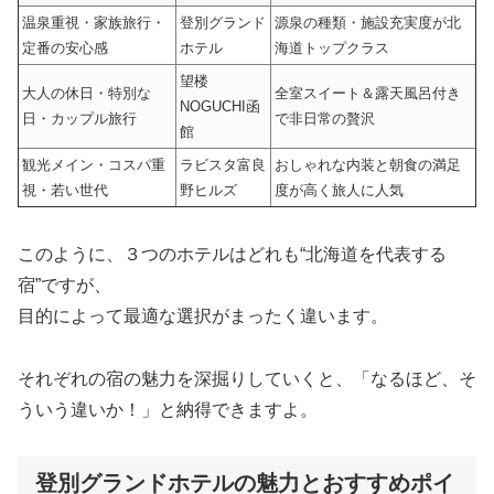
温泉重視・家族旅行・
登別グランド
源泉の種類・施設充実度が北
定番の安心感
ホテル
海道トップクラス
望楼
大人の休日・特別な
全室スイート＆露天風呂付き
NOGUCHI函
日・カップル旅行
で非日常の贅沢
館
観光メイン・コスパ重
ラビスタ富良
おしゃれな内装と朝食の満足
視・若い世代
野ヒルズ
度が高く旅人に人気
このように、３つのホテルはどれも“北海道を代表する
宿”ですが、
目的によって最適な選択がまったく違います。
それぞれの宿の魅力を深掘りしていくと、「なるほど、そ
ういう違いか！」と納得できますよ。
登別グランドホテルの魅力とおすすめポイ