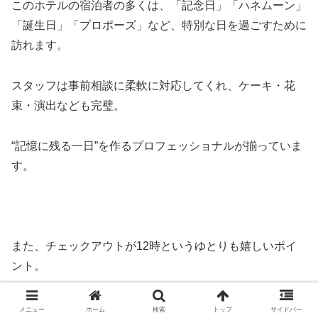
このホテルの宿泊者の多くは、「記念日」「ハネムーン」
「誕生日」「プロポーズ」など、特別な日を過ごすために
訪れます。
スタッフは事前相談に柔軟に対応してくれ、ケーキ・花
束・演出なども完璧。
“記憶に残る一日”を作るプロフェッショナルが揃っていま
す。
また、チェックアウトが12時というゆとりも嬉しいポイ
ント。
朝食後もゆっくり温泉に浸かり、静かにコーヒーを飲んで
メニュー
ホーム
検索
トップ
サイドバー