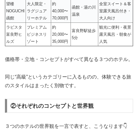
望楼
大人限定・
約
全室スイート＆客
函館・湯の川
NOGUCHI
ラグジュア
40,000〜
室露天風呂付き・
温泉
函館
リーホテル
70,000円
大人向け
ラビスタ
プレミアム
約
観光に便利・夜景
富良野駅徒歩
富良野ヒ
ビジネスリ
20,000〜
露天風呂・朝食が
5分
ルズ
ゾート
35,000円
人気
価格帯・立地・コンセプトがすべて異なる３つのホテル。
同じ“高級”というカテゴリーに入るものの、体験できる旅
のスタイルはまったく別物です。
②それぞれのコンセプトと世界観
３つのホテルの世界観を一言で表すと、こうなります👇