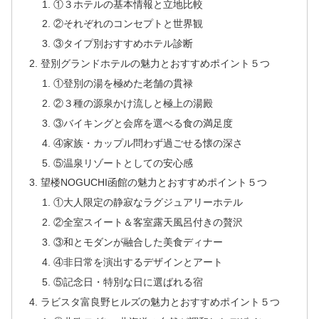
①３ホテルの基本情報と立地比較
②それぞれのコンセプトと世界観
③タイプ別おすすめホテル診断
登別グランドホテルの魅力とおすすめポイント５つ
①登別の湯を極めた老舗の貫禄
②３種の源泉かけ流しと極上の湯殿
③バイキングと会席を選べる食の満足度
④家族・カップル問わず過ごせる懐の深さ
⑤温泉リゾートとしての安心感
望楼NOGUCHI函館の魅力とおすすめポイント５つ
①大人限定の静寂なラグジュアリーホテル
②全室スイート＆客室露天風呂付きの贅沢
③和とモダンが融合した美食ディナー
④非日常を演出するデザインとアート
⑤記念日・特別な日に選ばれる宿
ラビスタ富良野ヒルズの魅力とおすすめポイント５つ