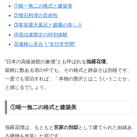
①唯一無二の格式と建築美
②懐石料理の芸術性
③客室露天風呂と庭園の美しさ
④宿泊者限定の特別体験
⑤価格に見合う“非日常空間”
“日本の高級旅館の象徴”とも呼ばれる
強羅花壇
。
箱根に数ある宿の中でも、その格式と静寂さは別格です。
一度でも宿泊すれば、「本物の贅沢とはこういうことか」
と感じるでしょう。
①唯一無二の格式と建築美
強羅花壇は、もともと
宮家の別邸
として建てられた由緒あ
る建物を改装した宿です。