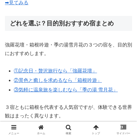
➡見てみる
どれを選ぶ？目的別おすすめ宿まとめ
強羅花壇・箱根吟遊・季の湯雪月花の３つの宿を、目的別
におすすめします。
①記念日・贅沢旅行なら「強羅花壇」
②景色と癒しを求めるなら「箱根吟遊」
③気軽に温泉旅を楽しむなら「季の湯 雪月花」
３宿ともに箱根を代表する人気宿ですが、体験できる世界
観はまったく異なります。
「特別な時間を過ごしたいのか」「癒されたいのか」「コ
スパを重視したいのか」で選び方が変わってきます。
メニュー
ホーム
検索
トップ
サイドバー