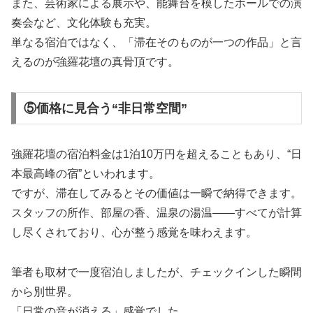
また、芸術家による展示や、能舞台を模したホールでの演
奏会など、文化体験も充実。
単なる宿泊ではなく、「滞在そのものが一つの作品」と言
えるのが強羅花壇の真骨頂です。
⑤価格に見合う“非日常空間”
強羅花壇の宿泊料金は1泊10万円を超えることもあり、“日
本最高峰の宿”といわれます。
ですが、滞在してみるとその価値は一瞬で納得できます。
スタッフの所作、部屋の香、温泉の湯温――すべてが計算
し尽くされており、心が整う感覚を味わえます。
筆者も取材で一度宿泊しましたが、チェックインした瞬間
から別世界。
「日常の音が消える」感覚でした。