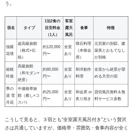
う。
1泊2食の
客室
宿名
タイプ
目安料金
露天
食事
特徴
（1人）
風呂
超高級旅館
懐石料理
元宮家の別邸。建
強羅
約120,000
全室
（格式×伝
（本格会
築美とおもてなし
花壇
円〜
あり
統）
席）
が別格
高級旅館
箱根
約80,000
全室
和洋創作
全室から絶景が望
（和モダン×
吟遊
円〜
あり
料理
める天空の宿
絶景）
季の
中価格帯旅
約25,000
全室
和会席 or
貸切風呂無料＆無
湯 雪
館（癒し×コ
円〜
あり
炙り焼き
料サービス多数
月花
スパ）
こうして見ると、３宿とも“全室露天風呂付き”という贅沢
さは共通していますが、価格帯・雰囲気・食事内容が全く