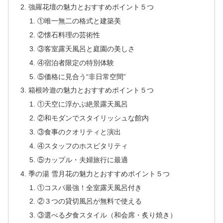
強羅花壇の魅力とおすすめポイント５つ
①唯一無二の格式と建築美
②懐石料理の芸術性
③客室露天風呂と庭園の美しさ
④宿泊者限定の特別体験
⑤価格に見合う“非日常空間”
箱根吟遊の魅力とおすすめポイント５つ
①天空に浮かぶ絶景露天風呂
②和モダンでスタイリッシュな館内
③食事のクオリティと演出
④スタッフのホスピタリティ
⑤カップル・夫婦旅行に最適
季の湯 雪月花の魅力とおすすめポイント５つ
①コスパ最強！全室露天風呂付き
②３つの貸切風呂が無料で使える
③選べる夕食スタイル（和会席・炙り焼き）