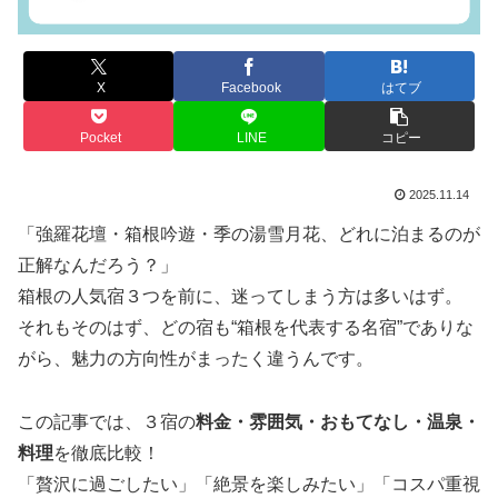
X
Facebook
はてブ
Pocket
LINE
コピー
2025.11.14
「強羅花壇・箱根吟遊・季の湯雪月花、どれに泊まるのが
正解なんだろう？」
箱根の人気宿３つを前に、迷ってしまう方は多いはず。
それもそのはず、どの宿も“箱根を代表する名宿”でありな
がら、魅力の方向性がまったく違うんです。
この記事では、３宿の
料金・雰囲気・おもてなし・温泉・
料理
を徹底比較！
「贅沢に過ごしたい」「絶景を楽しみたい」「コスパ重視