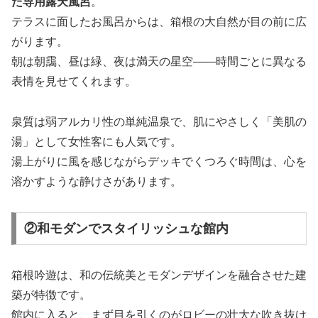
た専用露天風呂
。
テラスに面したお風呂からは、箱根の大自然が目の前に広
がります。
朝は朝靄、昼は緑、夜は満天の星空――時間ごとに異なる
表情を見せてくれます。
泉質は弱アルカリ性の単純温泉で、肌にやさしく「美肌の
湯」として女性客にも人気です。
湯上がりに風を感じながらデッキでくつろぐ時間は、心を
溶かすような静けさがあります。
②和モダンでスタイリッシュな館内
箱根吟遊は、和の伝統美とモダンデザインを融合させた建
築が特徴です。
館内に入ると、まず目を引くのがロビーの壮大な吹き抜け