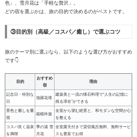
色」、雪月花は「手軽な贅沢」。
どの宿を選ぶかは、旅の目的で決めるのがベストです。
③目的別（高級／コスパ／癒し）で選ぶコツ
旅のテーマ別に選ぶなら、以下のような選び方がおすすめ
です👇
おすすめ
目的
理由
宿
記念日・特別な
建築美と一流の懐石料理で“人生の記憶に
強羅花壇
日
残る滞在”ができる
景色と癒しを重
全室から望む絶景と、和モダンな空間が心
箱根吟遊
視
を整える
コスパ良く温泉
季の湯 雪
全室露天付きで貸切風呂無料、無料サービ
を満喫
月花
スも豊富でお得