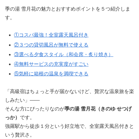
季の湯 雪月花の魅力とおすすめポイントを５つ紹介しま
す。
①コスパ最強！全室露天風呂付き
②３つの貸切風呂が無料で使える
③選べる夕食スタイル（和会席・炙り焼き）
④無料サービスの充実度がすごい
⑤気軽に箱根の温泉を満喫できる
「高級宿はちょっと手が届かないけど、贅沢な温泉旅を楽
しみたい」――
そんな方にぴったりなのが
季の湯 雪月花（きのゆ せつげ
っか）
です。
強羅駅から徒歩１分という好立地で、全室露天風呂付きと
いう贅沢さ。